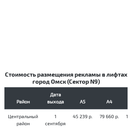
Стоимость размещения рекламы в лифтах
город Омск (Сектор N9)
Дата
Район
выхода
А5
А4
Центральный
1
45 239 р.
79 660 р.
14
район
сентября