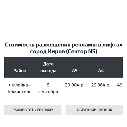
Стоимость размещения рекламы в лифтах
город Киров (Сектор N5)
Дата
Район
выхода
А5
А4
А
Филейка-
5
20 904 р.
29 964 р.
49 1
Коминтерн
сентября
РАЗМЕСТИТЬ РЕКЛАМУ
ОБРАТНЫЙ ЗВОНОК